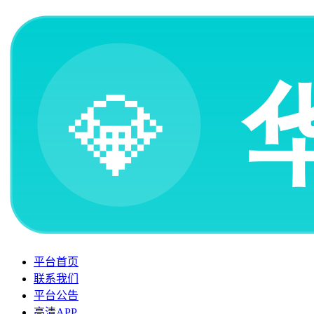
平台首页
联系我们
平台公告
高清APP