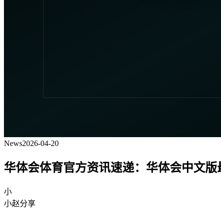
News
2026-04-20
华体会体育官方资讯速递：华体会中文版
小
小赵分享