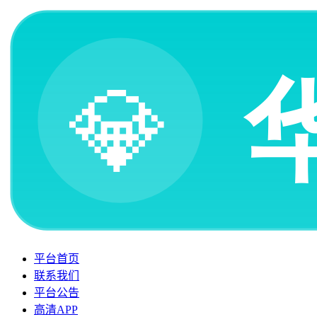
平台首页
联系我们
平台公告
高清APP