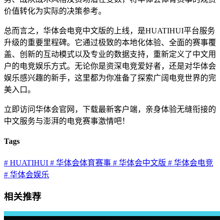
价值转化为实际的决策参考。
总而言之，华体会电竞中文版的上线，是HUATIHUI平台服务
升级的重要里程碑。它通过极致的本地化体验、全面的赛事覆
盖、创新的互动模式以及专业的数据支持，重新定义了中文用
户的电竞娱乐方式。无论你是资深电竞爱好者，还是对华体会
娱乐感兴趣的新手，这里都为你准备了探索广阔电竞世界的完
美入口。
立即访问华体会官网，下载最新客户端，亲身体验无缝衔接的
中文服务与澎湃的电竞赛事激情吧！
Tags
# HUATIHUI
# 华体会体育赛事
# 华体会中文版
# 华体会电竞
# 华体会娱乐
相关推荐