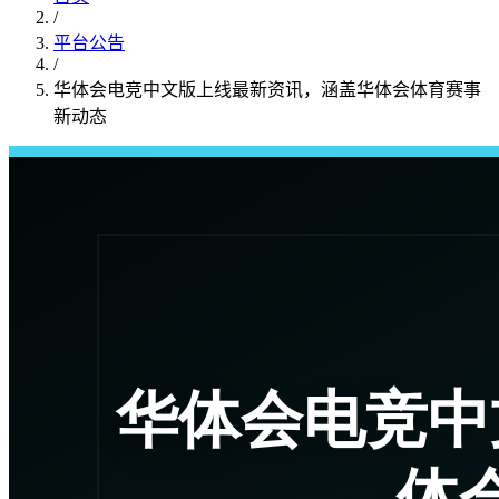
/
平台公告
/
华体会电竞中文版上线最新资讯，涵盖华体会体育赛事
新动态