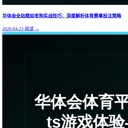
华体会全站稳如老狗实战技巧：深度解析体育赛事投注策略
2026-04-23
阅读
→