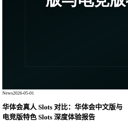
News
2026-05-01
华体会真人 Slots 对比：华体会中文版与
电竞版特色 Slots 深度体验报告