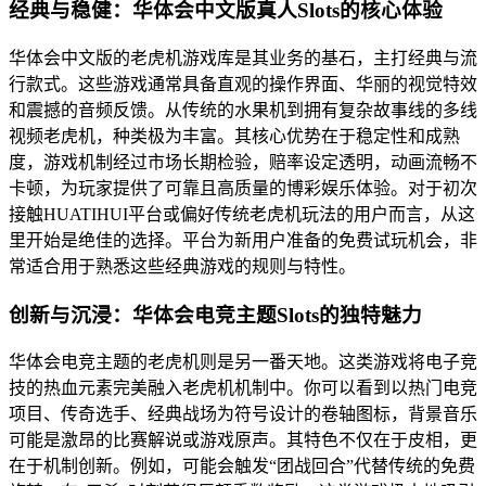
经典与稳健：华体会中文版真人Slots的核心体验
华体会中文版的老虎机游戏库是其业务的基石，主打经典与流
行款式。这些游戏通常具备直观的操作界面、华丽的视觉特效
和震撼的音频反馈。从传统的水果机到拥有复杂故事线的多线
视频老虎机，种类极为丰富。其核心优势在于稳定性和成熟
度，游戏机制经过市场长期检验，赔率设定透明，动画流畅不
卡顿，为玩家提供了可靠且高质量的博彩娱乐体验。对于初次
接触HUATIHUI平台或偏好传统老虎机玩法的用户而言，从这
里开始是绝佳的选择。平台为新用户准备的免费试玩机会，非
常适合用于熟悉这些经典游戏的规则与特性。
创新与沉浸：华体会电竞主题Slots的独特魅力
华体会电竞主题的老虎机则是另一番天地。这类游戏将电子竞
技的热血元素完美融入老虎机机制中。你可以看到以热门电竞
项目、传奇选手、经典战场为符号设计的卷轴图标，背景音乐
可能是激昂的比赛解说或游戏原声。其特色不仅在于皮相，更
在于机制创新。例如，可能会触发“团战回合”代替传统的免费