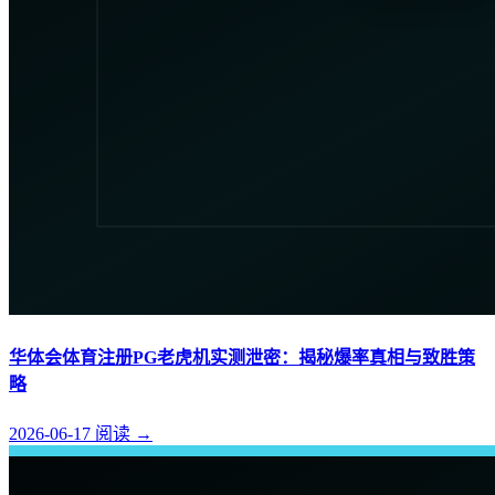
华体会体育注册PG老虎机实测泄密：揭秘爆率真相与致胜策
略
2026-06-17
阅读
→