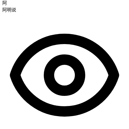
阿
阿明说