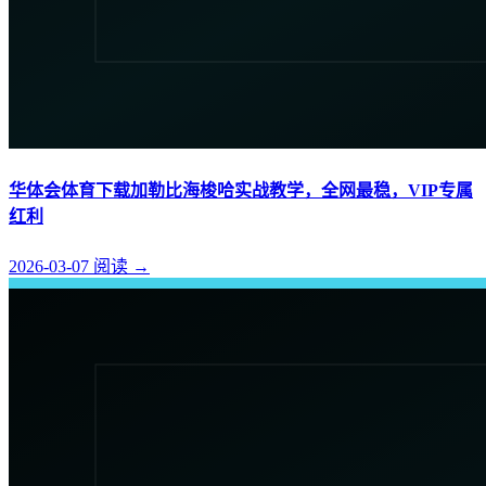
华体会体育下载加勒比海梭哈实战教学，全网最稳，VIP专属
红利
2026-03-07
阅读
→