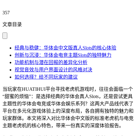
357
文章目录
经典与稳健：华体会中文版真人Slots的核心体验
创新与沉浸：华体会电竞主题Slots的独特魅力
功能机制与潜在回报的差异化分析
视觉音效与用户界面设计的风格对决
如何选择？给不同玩家的建议
当玩家在HUATIHUI平台寻找老虎机游戏时，往往会面临一个
“甜蜜的烦恼”：是选择经典的华体会真人Slots，还是尝试更具
主题性的华体会电竞或华体会娱乐系列？这两大产品线代表了
平台在多元化游戏体验上的深度布局，各自拥有独特的魅力和
玩家群体。本文将深入对比华体会中文版的标准老虎机与电竞
主题老虎机的核心特色，带来一份真实的深度体验报告。