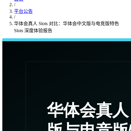
/
平台公告
/
华体会真人 Slots 对比：华体会中文版与电竞版特色
Slots 深度体验报告