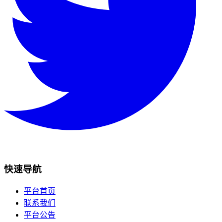
快速导航
平台首页
联系我们
平台公告