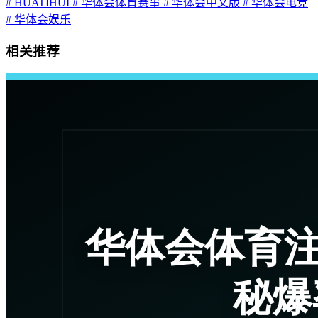
# HUATIHUI
# 华体会体育赛事
# 华体会中文版
# 华体会电竞
# 华体会娱乐
相关推荐