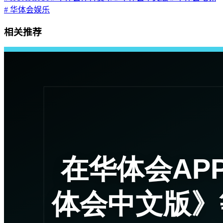
# 华体会娱乐
相关推荐