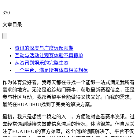
370
文章目录
资讯的深度与广度远超预期
互动与活动让观赛体验不再孤单
从资讯到娱乐的完整生态
一个平台，满足所有体育相关想象
作为体育爱好者，我每天都在寻找一个能够一站式满足我所有
需求的地方。无论是追踪热门赛事，获取最新赛程信息，还是
参与社区互动，我都希望平台能做得又快又好。而我的需求，
最终在HUATIHUI找到了完美的解决方案。
最初，我只是想找个稳定的入口，方便随时查看赛事资讯。过
去经常遇到链接失效或信息滞后的情况，体验很差。但自从关
注了HUATIHUI的官方渠道，这个问题彻底解决了。平台不仅