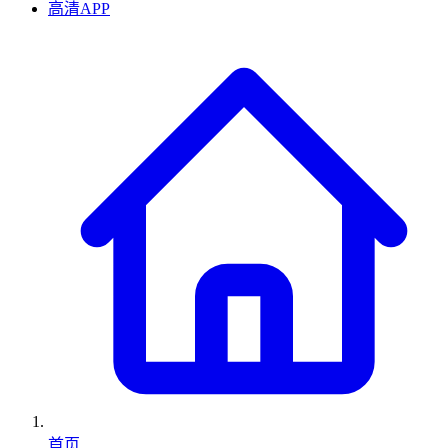
高清APP
首页