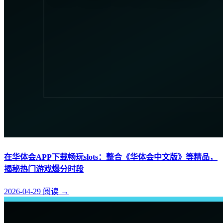
在华体会APP下载畅玩slots：整合《华体会中文版》等精品，
揭秘热门游戏爆分时段
2026-04-29
阅读
→