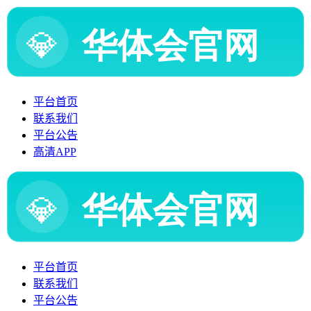
平台首页
联系我们
平台公告
高清APP
平台首页
联系我们
平台公告