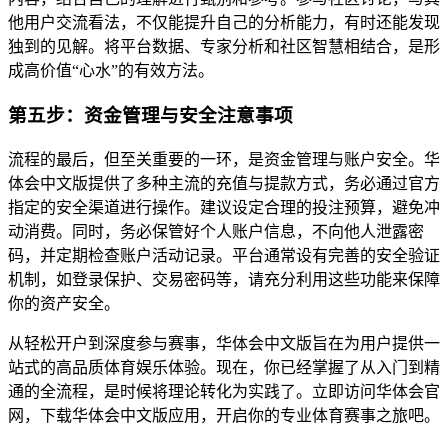
他用户交流看法，不仅能提升自己的分析能力，有时还能发现
独到的见解。将平台数据、专家分析和社区智慧相结合，是形
成高价值“心水”的有效方法。
第五步：资金管理与安全注意事项
流程的最后，但至关重要的一环，是资金管理与账户安全。华
体会中文版提供了多种主流的充值与提款方式，务必通过官方
指定的安全渠道进行操作。建议设定合理的投注预算，避免冲
动消费。同时，务必保管好个人账户信息，不向他人泄露密
码，并定期检查账户活动记录。平台通常设有完善的安全验证
机制，如登录保护、交易密码等，请充分利用这些功能来保障
你的资产安全。
从轻松开户到深度参与赛事，华体会中文版旨在为用户提供一
站式的高品质体育娱乐体验。现在，你已经掌握了从入门到精
通的全流程，是时候将理论转化为实践了。立即访问华体会官
网，下载华体会中文版应用，开启你的专业体育赛事之旅吧。