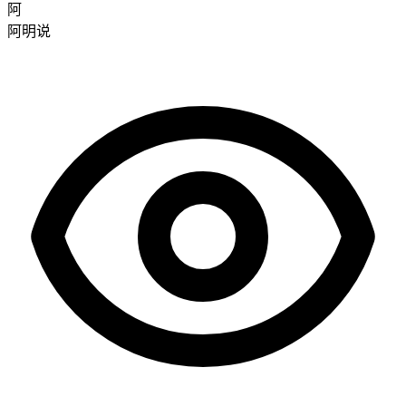
阿
阿明说