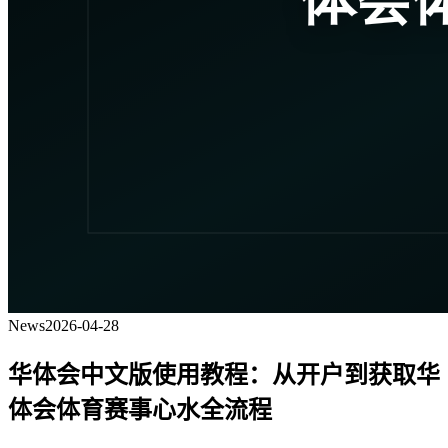
News
2026-04-28
华体会中文版使用教程：从开户到获取华
体会体育赛事心水全流程