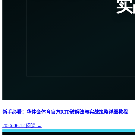
新手必看：华体会体育官方RTP破解法与实战策略详细教程
2026-06-12
阅读
→