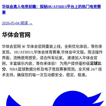
华体会真人电竞前瞻：探秘HUATIHUI平台上的热门电竞赛
事
2026-05-04
阅读
→
华体会官网
华体会官网 🚨 华体会官网重装上线，全新优化体验，等你来
发现。 HUATIHUI,华体会体育赛事,华体会中文版。简洁操作
界面，流畅使用感受，适合所有玩家。 速速加入华体会官
网，丰富娱乐内容，等你来体验！ 为用户提供毫秒级
足球比
分
、NBA篮球数据分析及电子竞技赛事预测。全天候 24/7 技
术支持，确保您的每一次互动都安全、稳定、极速。