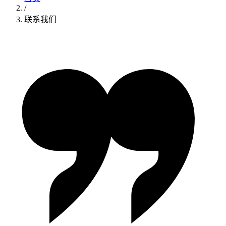
/
联系我们