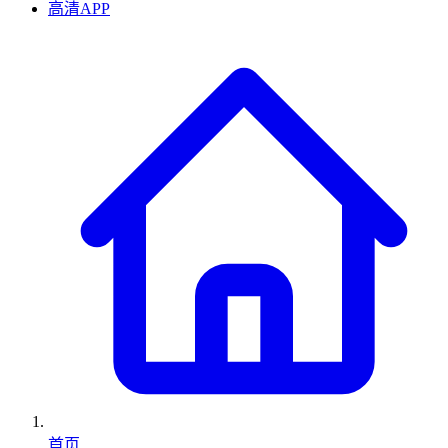
高清APP
首页