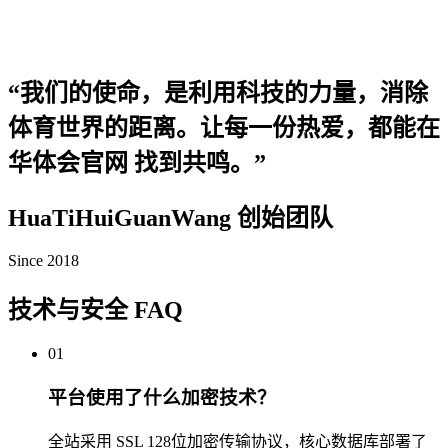
“我们的使命，是利用科技的力量，消除
体育世界的距离。让每一份热爱，都能在
华体会官网 找到共鸣。”
HuaTiHuiGuanWang 创始团队
Since 2018
技术与安全 FAQ
01
平台使用了什么加密技术？
全站采用 SSL 128位加密传输协议，核心数据库部署了