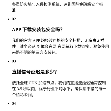
多重防火墙与入侵检测系统，达到国际金融级安全标
准。
02
APP 下载安装包安全吗？
我们的官方 APP 均经过严格的安全扫描，无病毒无插
件。请务必从 华体会官网 官网获取下载链接，避免使用
来路不明的第三方安装包。
03
直播信号延迟是多少？
依托全球 CDN 加速节点，我们的直播流延迟通常控制
在 3-5 秒以内，优于行业平均水平，确保您不错的每一
个精彩瞬间。
04