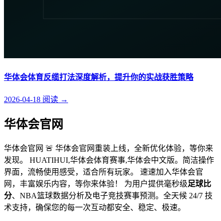
华体会体育反缆打法深度解析，提升你的实战获胜策略
2026-04-18
阅读
→
华体会官网
华体会官网 🚨 华体会官网重装上线，全新优化体验，等你来
发现。 HUATIHUI,华体会体育赛事,华体会中文版。简洁操作
界面，流畅使用感受，适合所有玩家。 速速加入华体会官
网，丰富娱乐内容，等你来体验！ 为用户提供毫秒级
足球比
分
、NBA篮球数据分析及电子竞技赛事预测。全天候 24/7 技
术支持，确保您的每一次互动都安全、稳定、极速。