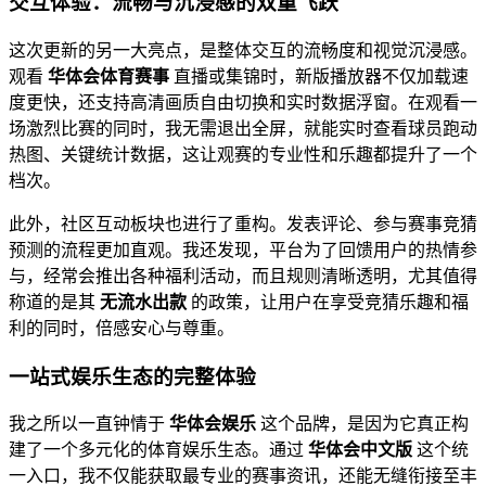
交互体验：流畅与沉浸感的双重飞跃
这次更新的另一大亮点，是整体交互的流畅度和视觉沉浸感。
观看
华体会体育赛事
直播或集锦时，新版播放器不仅加载速
度更快，还支持高清画质自由切换和实时数据浮窗。在观看一
场激烈比赛的同时，我无需退出全屏，就能实时查看球员跑动
热图、关键统计数据，这让观赛的专业性和乐趣都提升了一个
档次。
此外，社区互动板块也进行了重构。发表评论、参与赛事竞猜
预测的流程更加直观。我还发现，平台为了回馈用户的热情参
与，经常会推出各种福利活动，而且规则清晰透明，尤其值得
称道的是其
无流水出款
的政策，让用户在享受竞猜乐趣和福
利的同时，倍感安心与尊重。
一站式娱乐生态的完整体验
我之所以一直钟情于
华体会娱乐
这个品牌，是因为它真正构
建了一个多元化的体育娱乐生态。通过
华体会中文版
这个统
一入口，我不仅能获取最专业的赛事资讯，还能无缝衔接至丰