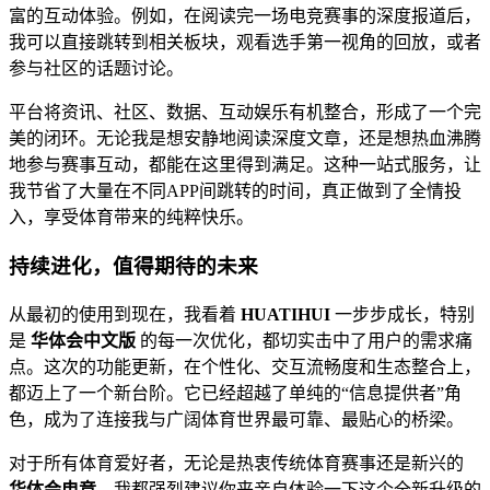
富的互动体验。例如，在阅读完一场电竞赛事的深度报道后，
我可以直接跳转到相关板块，观看选手第一视角的回放，或者
参与社区的话题讨论。
平台将资讯、社区、数据、互动娱乐有机整合，形成了一个完
美的闭环。无论我是想安静地阅读深度文章，还是想热血沸腾
地参与赛事互动，都能在这里得到满足。这种一站式服务，让
我节省了大量在不同APP间跳转的时间，真正做到了全情投
入，享受体育带来的纯粹快乐。
持续进化，值得期待的未来
从最初的使用到现在，我看着
HUATIHUI
一步步成长，特别
是
华体会中文版
的每一次优化，都切实击中了用户的需求痛
点。这次的功能更新，在个性化、交互流畅度和生态整合上，
都迈上了一个新台阶。它已经超越了单纯的“信息提供者”角
色，成为了连接我与广阔体育世界最可靠、最贴心的桥梁。
对于所有体育爱好者，无论是热衷传统体育赛事还是新兴的
华体会电竞
，我都强烈建议你来亲自体验一下这个全新升级的