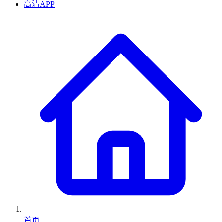
高清APP
首页