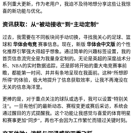
系列重大更新，作为老用户，我迫不及待地想分享这些让我惊
喜的新功能与优化。
资讯获取：从“被动接收”到“主动定制”
过去，我需要在不同板块间手动切换，寻找我关心的足球、篮
球和
华体会电竞
赛事信息。现在，新版
华体会中文版
的个性
化推荐引擎强大得超乎想象。通过简单的兴趣标签设置，我的
首页信息流完全是为我量身定制的。无论是英超的深度战术分
析、NBA的实时数据追踪，还是即将开始的重大电竞赛事前
瞻，都能第一时间、井井有条地呈现在我面前。这种“所想即
所得”的体验，极大地提升了信息获取效率，让我不再淹没在
无关的信息海洋里。
更棒的是，对于重点关注的球队或选手，我可以设置“特别关
注”。一旦有他们的最新动态、赛程变更或赛后采访，系统会
通过醒目的方式提醒我。这个功能让我感觉与喜爱的体育明星
和赛事更加“同步”，再也不会因为工作繁忙而错过关键时刻。