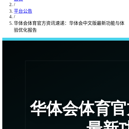
/
平台公告
/
华体会体育官方资讯速递：华体会中文版最新功能与体
验优化报告