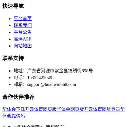
快速导航
平台首页
联系我们
平台公告
高清APP
网站地图
联系支持
地址：广东省河源市紫金县锦绣街898号
电话：15355425049
邮箱：
support@huatiwin668.com
合作伙伴推荐
华体会下载
开云体育网页版
华体会网页版
开云体育网址登录
华
体会靠谱吗