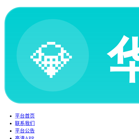
平台首页
联系我们
平台公告
高清APP