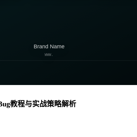
ug教程与实战策略解析