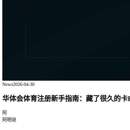
News
2026-04-30
华体会体育注册新手指南：藏了很久的卡B
阿
阿明说