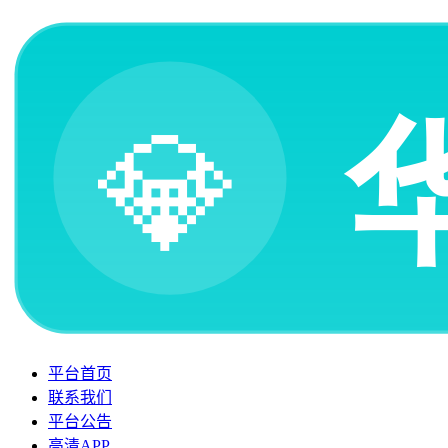
平台首页
联系我们
平台公告
高清APP