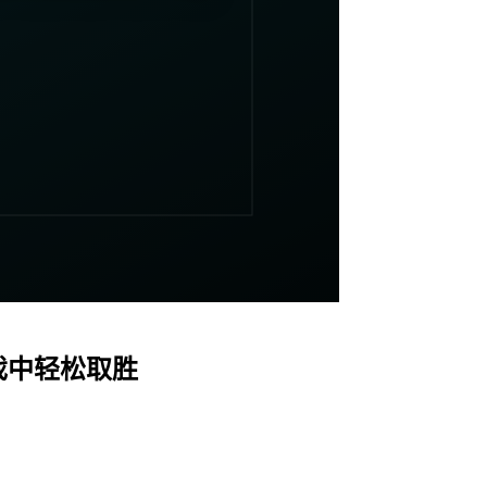
戏中轻松取胜