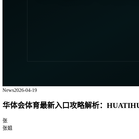
News
2026-04-19
华体会体育最新入口攻略解析：HUATI
张
张姐