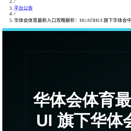
/
平台公告
/
华体会体育最新入口攻略解析：HUATIHUI 旗下华体