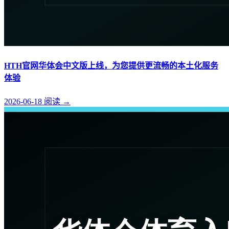
HTH官网华体会中文版上线，为您提供更流畅的本土化服务
体验
2026-06-18
阅读
→