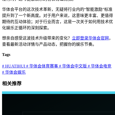
华体会平台的这次技术革新，无疑将行业内的“智能激励”标准
提升到了一个新高度。对于用户来说，这意味更丰富、更值得
期待的互动体验；对于行业而言，这是一次关于如何用技术优
化娱乐正循环的深刻探索。
想亲自感受这波技术升级带来的变化？
立即登录华体会官网
，
查看最新活动详情与产品动态，把握你的娱乐节奏。
Tags
# HUATIHUI
# 华体会体育赛事
# 华体会中文版
# 华体会电竞
# 华体会娱乐
相关推荐