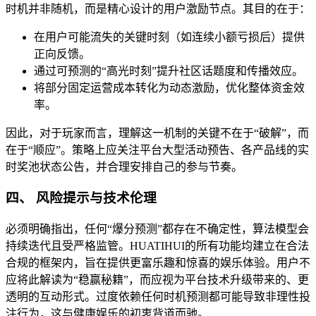
时机并非随机，而是精心设计的用户激励节点。其目的在于：
在用户可能流失的关键时刻（如连续小额亏损后）提供
正向反馈。
通过可预测的“高光时刻”提升社区话题度和传播效应。
将部分固定运营成本转化为动态激励，优化整体资金效
率。
因此，对于玩家而言，理解这一机制的关键不在于“破解”，而
在于“顺应”。策略上应关注平台大型活动预告、各产品线的实
时奖池状态公告，并合理安排自己的参与节奏。
四、 风险提示与技术伦理
必须明确指出，任何“爆分预测”都存在不确定性，算法模型会
持续迭代且受严格监管。HUATIHUI的所有功能均建立在合法
合规的框架内，旨在提供更富乐趣和惊喜的娱乐体验。用户不
应将此解读为“稳赢秘籍”，而应视为平台技术升级带来的、更
透明的互动形式。过度依赖任何时机预测都可能导致非理性投
注行为，这与健康娱乐的初衷背道而驰。