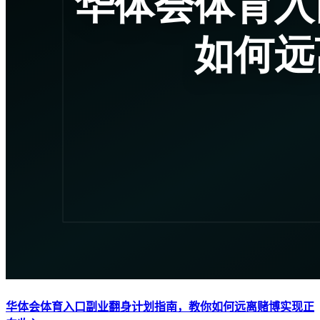
华体会体育入口副业翻身计划指南，教你如何远离赌博实现正