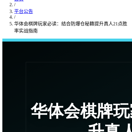
/
平台公告
/
华体会棋牌玩家必读：结合防爆仓秘籍提升真人21点胜
率实战指南