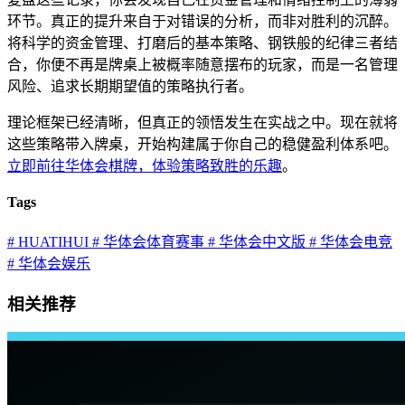
环节。真正的提升来自于对错误的分析，而非对胜利的沉醉。
将科学的资金管理、打磨后的基本策略、钢铁般的纪律三者结
合，你便不再是牌桌上被概率随意摆布的玩家，而是一名管理
风险、追求长期期望值的策略执行者。
理论框架已经清晰，但真正的领悟发生在实战之中。现在就将
这些策略带入牌桌，开始构建属于你自己的稳健盈利体系吧。
立即前往华体会棋牌，体验策略致胜的乐趣
。
Tags
# HUATIHUI
# 华体会体育赛事
# 华体会中文版
# 华体会电竞
# 华体会娱乐
相关推荐