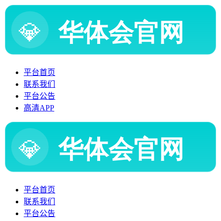
平台首页
联系我们
平台公告
高清APP
平台首页
联系我们
平台公告