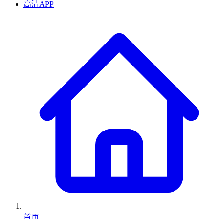
高清APP
首页