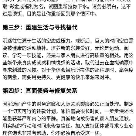
取”彩金或福利为名，试图重新拉你下水。请务必明白，这不
过是诱饵，目的是让你重新回到那个循环中。
第三步：重建生活与寻找替代
沉迷往往源于生活的空虚或压力。戒断后，巨大的时间空白需
要被健康的活动填补。培养新的兴趣爱好，无论是运动、阅
读、学习一项技能，还是与家人朋友进行高质量的相处。用这
些能带来真实成就感和愉悦感的活动，取代过去在虚拟输赢中
寻求刺激的习惯。对于华体会娱乐所提供的那种即时、高强度
的刺激，需要用更持久、更健康的快乐来源来对冲。
第四步：直面债务与修复关系
因沉迷而产生的财务窟窿和人际关系裂痕必须正面处理。制定
一个切实可行的还款计划，哪怕需要很长时间，一步步偿还也
能重获尊严和内心的平静。真诚地向被伤害的家人朋友道歉，
用实际的行动和时间来修复信任。加入支持团体或寻求专业心
理咨询也非常有帮助，你不必独自承受这一切。