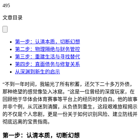
495
文章目录
第一步：认清本质，切断幻想
第二步：物理隔绝与财务管控
第三步：重建生活与寻找替代
第四步：直面债务与修复关系
从深渊到新生的启示
“不到一年时间，我输光了所有积蓄，还欠下二十多万外债，
那种绝望的感觉像坠入冰窟。”这是一位曾经的深度玩家，在
回顾他于华体会体育赛事等平台上的经历时的自白。他的故事
并非个例，从沉迷到清醒，从负债到重生，这段艰难旅程揭示
的不仅是个人悲剧，更是一份关于如何识别风险、建立防线并
彻底远离的宝贵指南。
第一步：认清本质，切断幻想