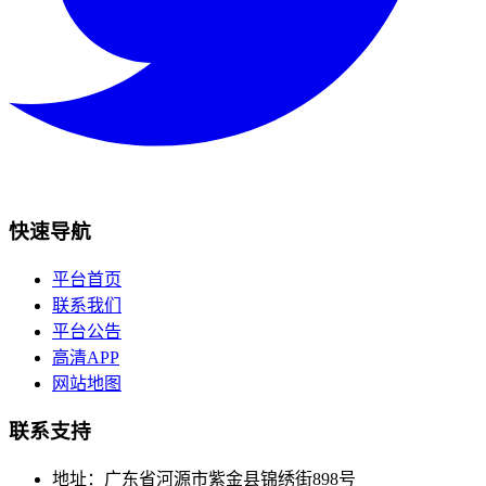
快速导航
平台首页
联系我们
平台公告
高清APP
网站地图
联系支持
地址：广东省河源市紫金县锦绣街898号