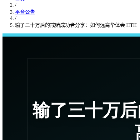
/
平台公告
/
输了三十万后的戒赌成功者分享：如何远离华体会 HTH