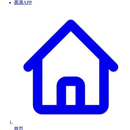
高清APP
首页