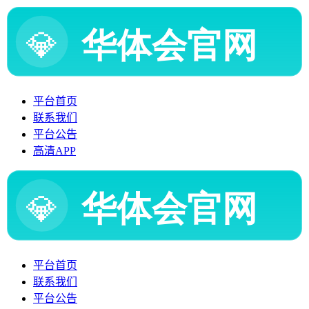
平台首页
联系我们
平台公告
高清APP
平台首页
联系我们
平台公告