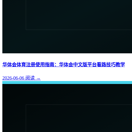
华体会体育注册使用指南：华体会中文版平台看路技巧教学
2026-06-06
阅读
→