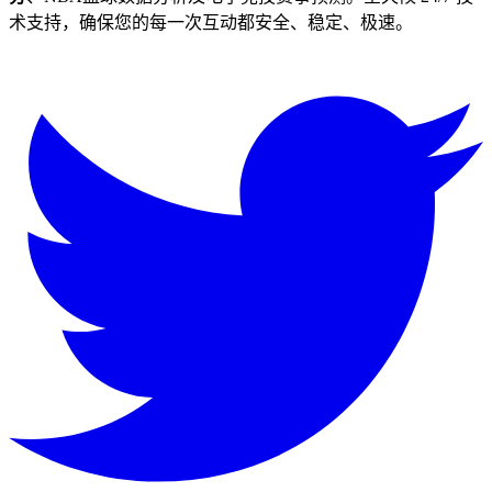
术支持，确保您的每一次互动都安全、稳定、极速。