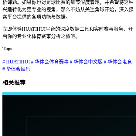
析课题。如果你也对足球比赛的细节深度着迷，并希望将这种
兴趣转化为更专业的视角，那么不妨从关注角球开始，深入探
索平台提供的各项功能与数据。
立即体验HUATIHUI平台的深度数据工具和实时赛事服务，开
启你的专业化体育赛事分析之旅吧。
Tags
# HUATIHUI
# 华体会体育赛事
# 华体会中文版
# 华体会电竞
# 华体会娱乐
相关推荐