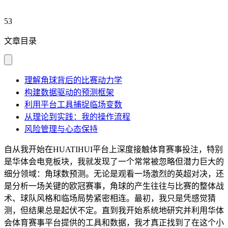
53
文章目录
理解角球背后的比赛动力学
构建数据驱动的预测框架
利用平台工具捕捉临场变数
从理论到实践：我的操作流程
风险管理与心态保持
自从我开始在HUATIHUI平台上深度接触体育赛事投注，特别
是华体会电竞板块，我就发现了一个常常被忽略但潜力巨大的
细分领域：角球数预测。无论是观看一场激烈的英超对决，还
是分析一场关键的欧冠赛事，角球的产生往往与比赛的整体战
术、球队风格和临场局势紧密相连。最初，我只是凭感觉猜
测，但结果总是起伏不定。直到我开始系统地研究并利用华体
会体育赛事平台提供的工具和数据，我才真正找到了在这个小