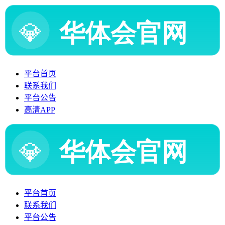
平台首页
联系我们
平台公告
高清APP
平台首页
联系我们
平台公告