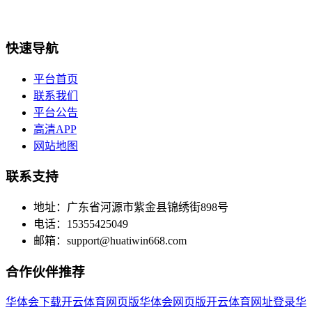
快速导航
平台首页
联系我们
平台公告
高清APP
网站地图
联系支持
地址：广东省河源市紫金县锦绣街898号
电话：15355425049
邮箱：
support@huatiwin668.com
合作伙伴推荐
华体会下载
开云体育网页版
华体会网页版
开云体育网址登录
华