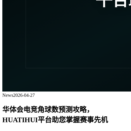
News
2026-04-27
华体会电竞角球数预测攻略，
HUATIHUI平台助您掌握赛事先机