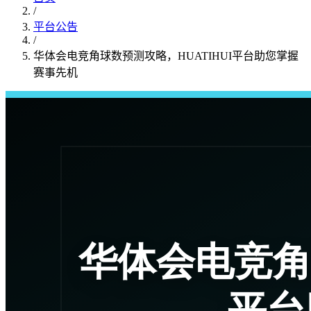
/
平台公告
/
华体会电竞角球数预测攻略，HUATIHUI平台助您掌握
赛事先机