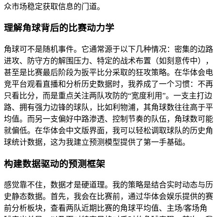
众市场稳定获取信息的门道。
理解角球背后的比赛动力学
角球可不是随机事件。它通常源于以下几种情况：密集的边路
进攻、防守方的解围压力、特定的战术布置（如刻意传中），
甚至是比赛最后阶段为扳平比分采取的狂攻策略。在华体会电
竞平台观看直播和分析历史数据时，我养成了一个习惯：不再
只看比分，而是重点关注两队攻防的“宽度利用”。一支主打边
路、拥有强力边锋的球队，比如利物浦，其角球数往往高于平
均值。而另一支偏好中路渗透、控制节奏的队伍，角球数可能
就偏低。在华体会中文版界面，我可以轻松调取球队的历史角
球统计数据，这为我建立预测模型提供了第一手基础。
构建数据驱动的预测框架
感觉靠不住，数据才是硬道理。我的策略是结合实时动态与历
史静态数据。首先，我会在比赛前，通过华体会娱乐提供的赛
前分析板块，查看两队近期比赛的角球平均值、主场/客场角