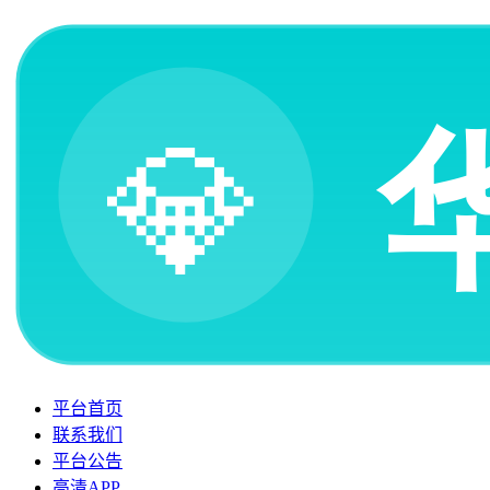
平台首页
联系我们
平台公告
高清APP