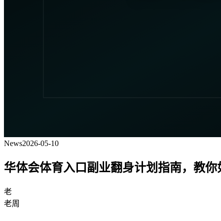
News
2026-05-10
华体会体育入口副业翻身计划指南，教你
老
老周