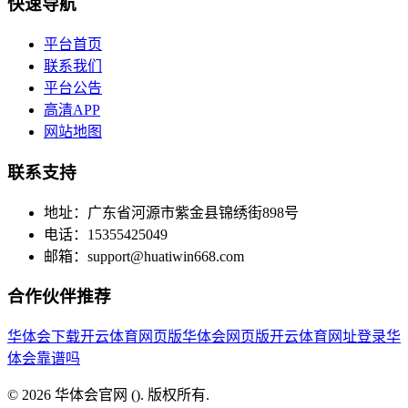
快速导航
平台首页
联系我们
平台公告
高清APP
网站地图
联系支持
地址：广东省河源市紫金县锦绣街898号
电话：15355425049
邮箱：
support@huatiwin668.com
合作伙伴推荐
华体会下载
开云体育网页版
华体会网页版
开云体育网址登录
华
体会靠谱吗
© 2026 华体会官网 (). 版权所有.