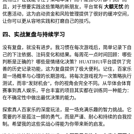
且，对于想要实践这些策略的新朋友，平台常有
大额无忧
的
优惠活动，这为启动资金和风险管理提供了很好的缓冲空间，
让你可以更从容地实践和打磨自己的技巧。
四、实战复盘与持续学习
没有复盘，就没有进步。我习惯在每次游戏后，简单记录下自
己的下注依据、注码变化和结果。每周花一点时间回顾：哪些
判断是正确的？哪些是情绪化决策？HUATIHUI平台提供了完
善的历史记录功能，这为复盘提供了极大便利。记住，百家乐
是一场概率与心理的长期游戏。将每次游戏视为一次策略执行
测试，而非“发财机会”，你的视角会完全不同。从华体会体育
赛事到真人娱乐，平台丰富的项目其实都在训练同一种能力：
在不确定性中做出最优决策的能力。
探索真人百家乐的深度玩法，是一场充满乐趣的智力挑战。它
需要的不是孤注一掷的勇气，而是严谨、耐心和持续的自我控
制。希望我的这些实战心得能为你带来新的启发。