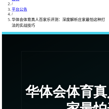
/
平台公告
/
华体会体育真人百家乐评测：深度解析庄家最怕这种打
法的实战技巧