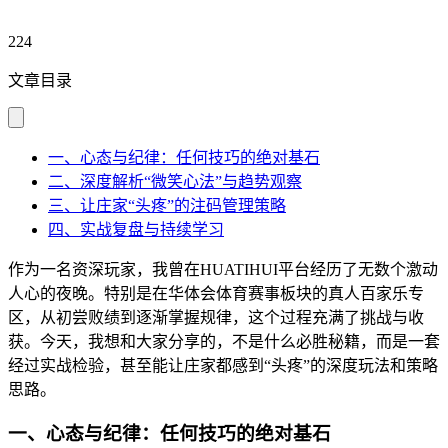
224
文章目录
一、心态与纪律：任何技巧的绝对基石
二、深度解析“微笑心法”与趋势观察
三、让庄家“头疼”的注码管理策略
四、实战复盘与持续学习
作为一名资深玩家，我曾在HUATIHUI平台经历了无数个激动
人心的夜晚。特别是在华体会体育赛事板块的真人百家乐专
区，从初尝败绩到逐渐掌握规律，这个过程充满了挑战与收
获。今天，我想和大家分享的，不是什么必胜秘籍，而是一套
经过实战检验，甚至能让庄家都感到“头疼”的深度玩法和策略
思路。
一、心态与纪律：任何技巧的绝对基石